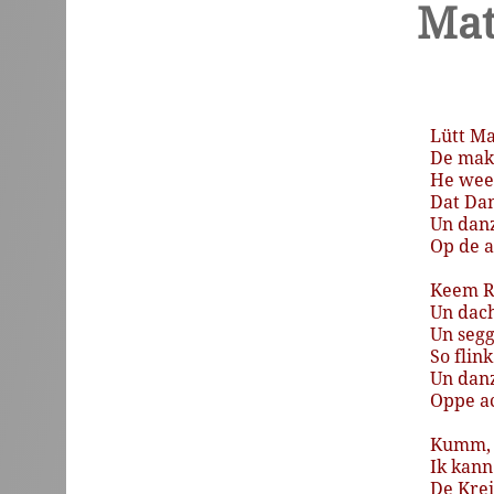
Mat
Lütt
Ma
De
mak
He
wee
Dat
Da
Un
dan
Op
de
a
Keem
R
Un
dac
Un
segg
So
flink
Un
dan
Oppe
a
Kumm,
Ik
kann
De
Krei