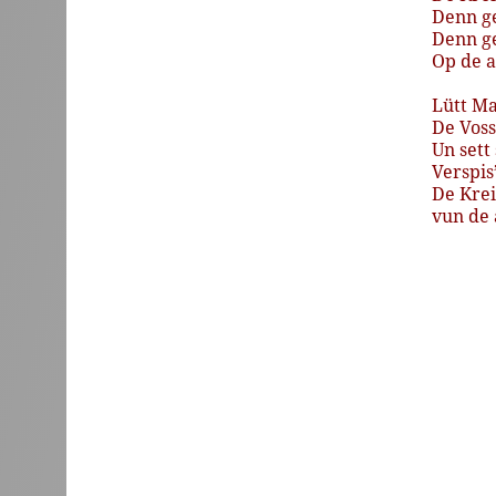
Denn
g
Denn
g
Op
de
a
Lütt
Ma
De
Voss
Un
sett
Verspis
De
Krei
vun
de