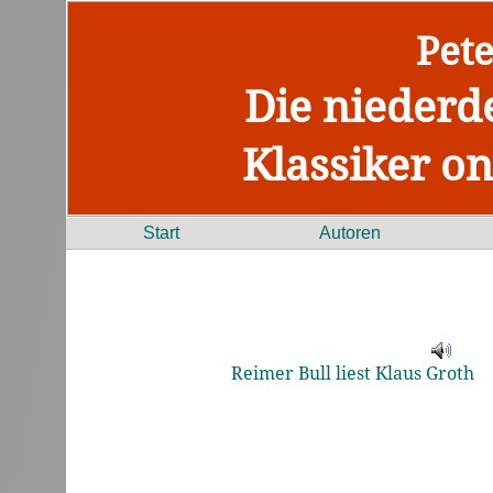
Pet
Die niederd
Klassiker on
Start
Autoren
Reimer Bull liest Klaus Groth