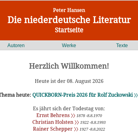
Peter Hansen
Die niederdeutsche Literatur
Startseite
Autoren
Werke
Texte
Herzlich Willkommen!
Heute ist der 08. August 2026
Thema heute:
QUICKBORN-Preis 2026 für Rolf Zuckowski 〉〉
Es jährt sich der Todestag von:
Ernst Behrens 〉〉
1878 -8.8.1970
Christian Holsten 〉〉
1922 -8.8.1993
Rainer Schepper 〉〉
1927 -8.8.2022