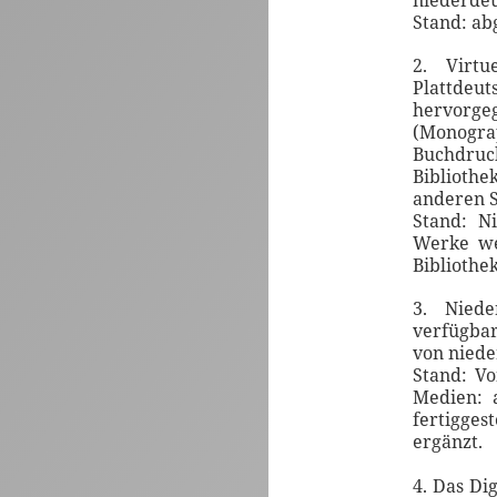
niederdeu
Stand: ab
2. Virtu
Plattde
hervorge
(Monogr
Buchdruc
Bibliothe
anderen 
Stand: N
Werke we
Bibliothe
3. Niede
verfügbar
von niede
Stand: Vo
Medien: 
fertigge
ergänzt.
4. Das Di