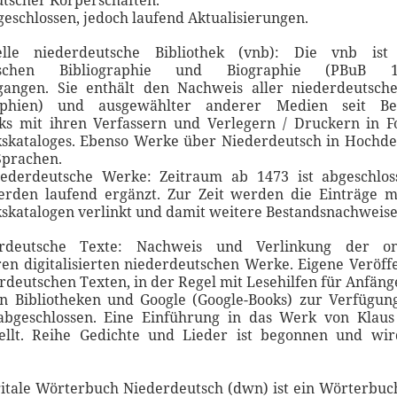
tscher Körperschaften.
geschlossen, jedoch laufend Aktualisierungen.
elle niederdeutsche Bibliothek (vnb): Die vnb is
utschen Bibliographie und Biographie (PBuB 14
gangen. Sie enthält den Nachweis aller niederdeutsch
aphien) und ausgewählter anderer Medien seit Be
ks mit ihren Verfassern und Verlegern / Druckern in F
kskataloges. Ebenso Werke über Niederdeutsch in Hochd
Sprachen.
iederdeutsche Werke: Zeitraum ab 1473 ist abgeschlos
rden laufend ergänzt. Zur Zeit werden die Einträge mi
kskatalogen verlinkt und damit weitere Bestandsnachweise 
rdeutsche Texte: Nachweis und Verlinkung der on
en digitalisierten niederdeutschen Werke. Eigene Veröff
rdeutschen Texten, in der Regel mit Lesehilfen für Anfäng
n Bibliotheken und Google (Google-Books) zur Verfügung
abgeschlossen. Eine Einführung in das Werk von Klaus 
stellt. Reihe Gedichte und Lieder ist begonnen und wir
gitale Wörterbuch Niederdeutsch (dwn) ist ein Wörterbu