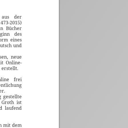
t aus der
73-2015)
en Bücher
ginn des
orm eines
eutsch und
sen, neue
t Online-
erstellt.
line frei
entlichung
er.
 gestellte
Groth ist
d laufend
ch mit dem