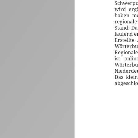
Schwerpu
wird erg
haben me
regionale
Stand: Da
laufend e
Erstellte
Wörterbuc
Regional
ist onli
Wörterbu
Niederdeu
Das klei
abgeschlo