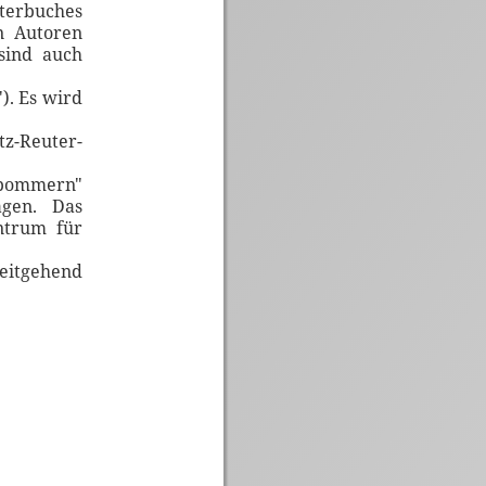
terbuches
n Autoren
sind auch
). Es wird
tz-Reuter-
rpommern"
ägen. Das
ntrum für
eitgehend