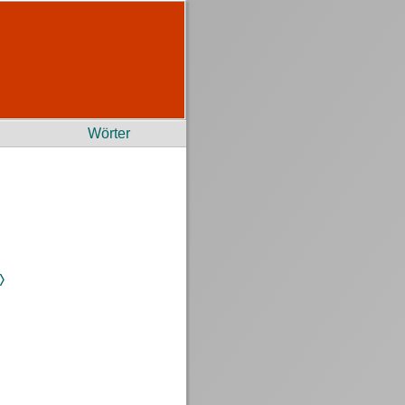
Wörter
〉