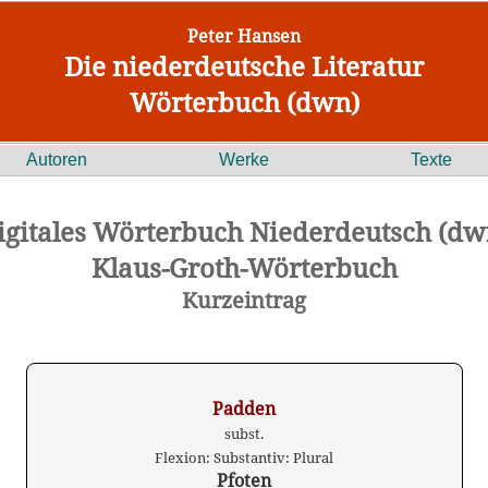
Peter Hansen
Die niederdeutsche Literatur
Wörterbuch (dwn)
Autoren
Werke
Texte
igitales Wörterbuch Niederdeutsch (dw
Klaus-Groth-Wörterbuch
Kurzeintrag
Padden
subst.
Flexion: Substantiv: Plural
Pfoten