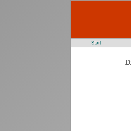
Start
D