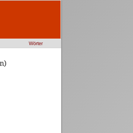
Wörter
n)