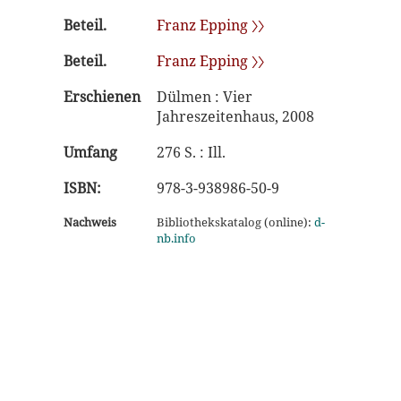
Beteil.
Franz Epping 〉〉
Beteil.
Franz Epping 〉〉
Erschienen
Dülmen : Vier
Jahreszeitenhaus, 2008
Umfang
276 S. : Ill.
ISBN:
978-3-938986-50-9
Nachweis
Bibliothekskatalog (online):
d-
nb.info