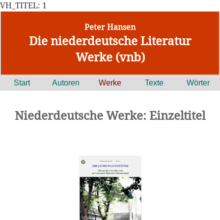
VH_TITEL: 1
Peter Hansen
Die niederdeutsche Literatur
Werke (vnb)
Start
Autoren
Werke
Texte
Wörter
Niederdeutsche Werke: Einzeltitel