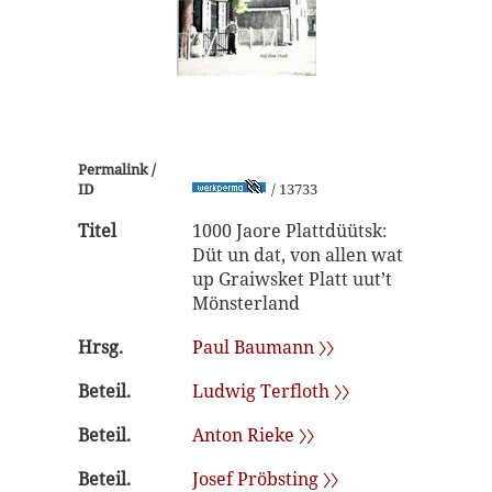
Permalink /
ID
/ 13733
Titel
1000 Jaore Plattdüütsk:
Düt un dat, von allen wat
up Graiwsket Platt uut’t
Mönsterland
Hrsg.
Paul Baumann 〉〉
Beteil.
Ludwig Terfloth 〉〉
Beteil.
Anton Rieke 〉〉
Beteil.
Josef Pröbsting 〉〉