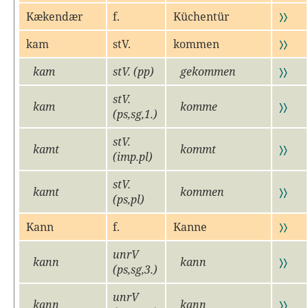
Kækendær
f.
Küchentür
〉〉
kam
stV.
kommen
〉〉
kam
stV. (pp)
gekommen
〉〉
stV.
kam
komme
〉〉
(ps,sg,1.)
stV.
kamt
kommt
〉〉
(imp.pl)
stV.
kamt
kommen
〉〉
(ps,pl)
Kann
f.
Kanne
〉〉
unrV
kann
kann
〉〉
(ps,sg,3.)
unrV
kann
kann
〉〉