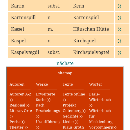
Karrn
subst.
Kern
〉〉
Kartenspill
n.
Kartenspiel
〉〉
Kæsel
m.
Häuschen Hütte
〉〉
Kaspel
n.
Kirchspiel
〉〉
Kaspelvægdi
subst.
Kirchspielvogtei
〉〉
nächste
sitemap
Autoren
Werke
Texte
Wörter
Autoren A-Z
Erweiterte
Texte online
Basis-
〉〉
Suche 〉〉
〉〉
Wörterbuch
Regional 〉〉
nach
Projekt
〉〉
Literar. Orte
Erscheinungsjahr
Gutenberg 〉〉
Wörterbuch
〉〉
〉〉
Gedichte 〉〉
für
Preise 〉〉
Uraufführungen
Lieder 〉〉
Mecklenburg-
Theater 〉〉
〉〉
Klaus Groth
Vorpommern〉〉