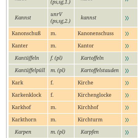
(ps,sg,1.)
unrV
Kannst
kannst
〉〉
(ps,sg,2.)
Kanonschuß
m.
Kanonenschuss
〉〉
Kanter
m.
Kantor
〉〉
Kantüffeln
f. (pl)
Kartoffeln
〉〉
Kantüffelpüll
m. (pl)
Kartoffelstauden
〉〉
Kark
f.
Kirche
〉〉
Karkenklock
f.
Kirchenglocke
〉〉
Karkhof
m.
Kirchhof
〉〉
Karkthorn
m.
Kirchturm
〉〉
Karpen
m. (pl)
Karpfen
〉〉