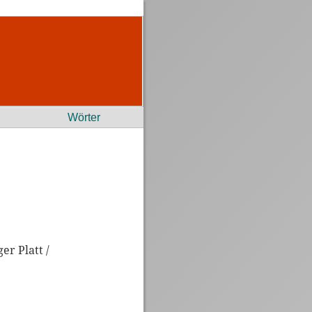
Wörter
r Platt /