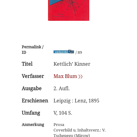
Permalink /
ID
/ 89
Titel
Kettlich’ Kinner
Verfasser
Max Blum 〉〉
Ausgabe
2. Aufl.
Erschienen
Leipzig : Lenz, 1895
Umfang
V, 104 S.
Anmerkung
Prosa
Coverbild u. Inhaltsverz.: V.
Tschepego (Mirow)