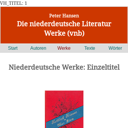
VH_TITEL: 1
Peter Hansen
Die niederdeutsche Literatur
Werke (vnb)
Start
Autoren
Werke
Texte
Wörter
Niederdeutsche Werke: Einzeltitel