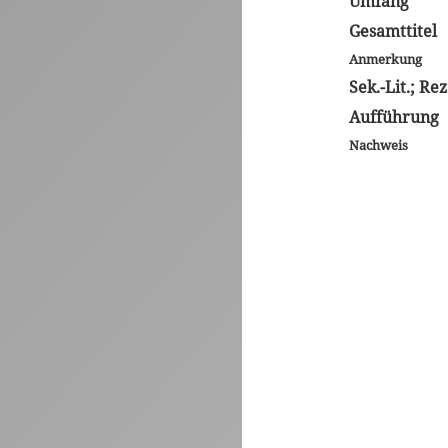
Umfang
Gesamttitel
Anmerkung
Sek.-Lit.; Rez
Aufführung
Nachweis