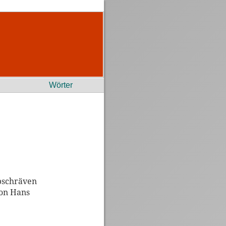
Wörter
pschräven
von Hans