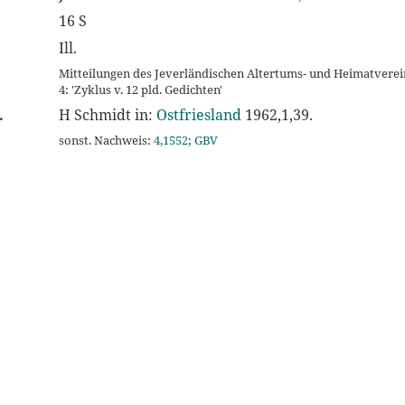
16 S
Ill.
Mitteilungen des Jeverländischen Altertums- und Heimatverein
4: 'Zyklus v. 12 pld. Gedichten'
.
H Schmidt in:
Ostfriesland
1962,1,39.
sonst. Nachweis:
4,1552
;
GBV