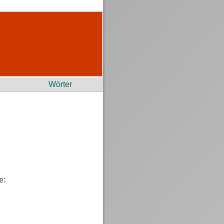
Wörter
e: