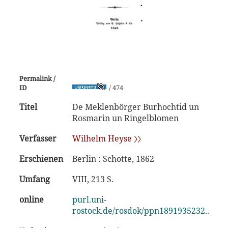
Permalink /
ID
/ 474
Titel
De Meklenbörger Burhochtid un
Rosmarin un Ringelblomen
Verfasser
Wilhelm Heyse 〉〉
Erschienen
Berlin : Schotte, 1862
Umfang
VIII, 213 S.
online
purl.uni-
rostock.de/rosdok/ppn1891935232..