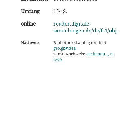
Umfang
154 S.
online
reader.digitale-
sammlungen.de/de/fs1/obj..
Nachweis
Bibliothekskatalog (online):
gso.gbv.dea
sonst. Nachweis:
Seelmann 1,76
;
LwA