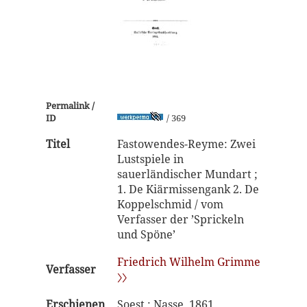
Permalink /
ID
/ 369
Titel
Fastowendes-Reyme: Zwei
Lustspiele in
sauerländischer Mundart ;
1. De Kiärmissengank 2. De
Koppelschmid / vom
Verfasser der ’Sprickeln
und Spöne’
Friedrich Wilhelm Grimme
Verfasser
〉〉
Erschienen
Soest : Nasse, 1861