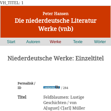
VH_TITEL: 1
Peter Hansen
Die niederdeutsche Literatur
Werke (vnb)
Start
Autoren
Werke
Texte
Wörter
Niederdeutsche Werke: Einzeltitel
Permalink /
ID
/ 284
Titel
Feldblaumen: Lustige
Geschichten / von
A[ugust] C[arl] Müller