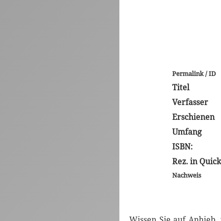
Permalink / ID
Titel
Verfasser
Erschienen
Umfang
ISBN:
Rez. in Quic
Nachweis
Wissen Sie auf Anhieb,