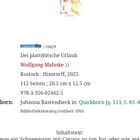
/ 19429
Dei plattdütsche Urlaub
Wolfgang Mahnke 〉〉
Rostock : Hinstorff, 2023
112 Seiten ; 20.5 cm x 12.5 cm
978-3-356-02442-5
kborn:
Johanna Kastendieck in:
Quickborn Jg. 113, S. 83 -
Bibliothekskatalog (online):
DNB
Inhaltstext:
 was ein Schneemann mit Corona zu tun hat oder wie m