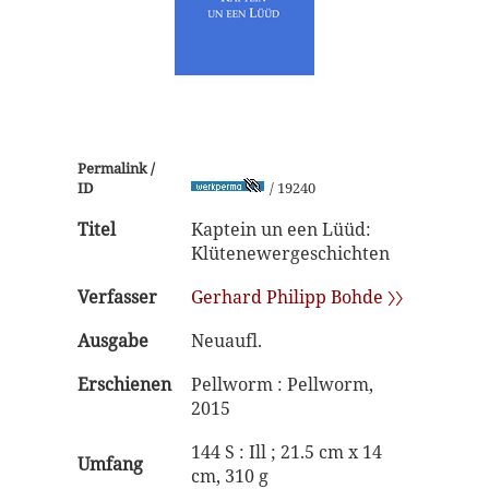
Permalink /
ID
/ 19240
Titel
Kaptein un een Lüüd:
Klütenewergeschichten
Verfasser
Gerhard Philipp Bohde 〉〉
Ausgabe
Neuaufl.
Erschienen
Pellworm : Pellworm,
2015
144 S : Ill ; 21.5 cm x 14
Umfang
cm, 310 g