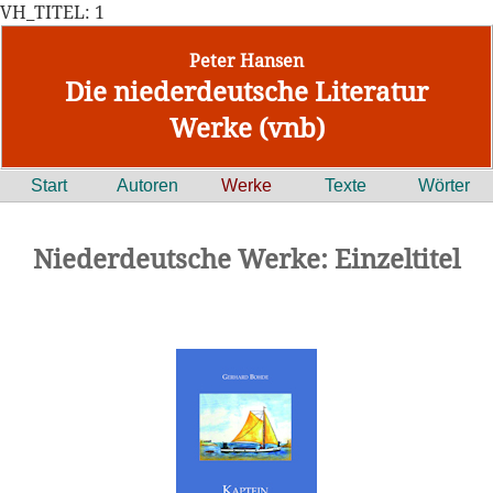
VH_TITEL: 1
Peter Hansen
Die niederdeutsche Literatur
Werke (vnb)
Start
Autoren
Werke
Texte
Wörter
Niederdeutsche Werke: Einzeltitel