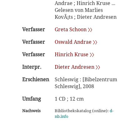
Andrae ; Hinrich Kruse ...
Gelesen von Marlies
KovÃ¡ts ; Dieter Andresen
Verfasser
Greta Schoon 〉〉
Verfasser
Oswald Andrae 〉〉
Verfasser
Hinrich Kruse 〉〉
Interpr.
Dieter Andresen 〉〉
Erschienen
Schleswig : [Bibelzentrum
Schleswig], 2008
Umfang
1 CD ; 12 cm
Nachweis
Bibliothekskatalog (online):
d-
nb.info