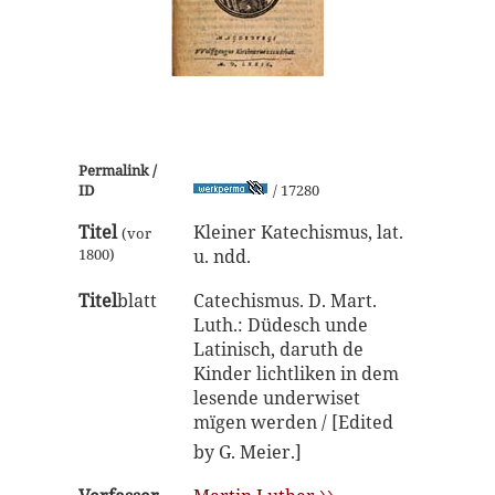
Permalink /
ID
/ 17280
Titel
Kleiner Katechismus, lat.
(vor
1800)
u. ndd.
Titel
blatt
Catechismus. D. Mart.
Luth.: Düdesch unde
Latinisch, daruth de
Kinder lichtliken in dem
lesende underwiset
mïgen werden / [Edited
by G. Meier.]