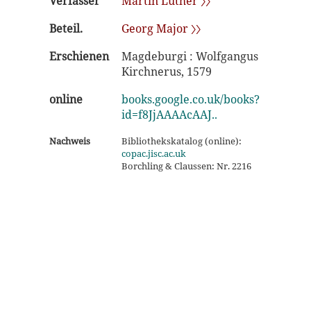
Verfasser
Martin Luther 〉〉
Beteil.
Georg Major 〉〉
Erschienen
Magdeburgi : Wolfgangus
Kirchnerus, 1579
online
books.google.co.uk/books?
id=f8JjAAAAcAAJ..
Nachweis
Bibliothekskatalog (online):
copac.jisc.ac.uk
Borchling & Claussen: Nr. 2216