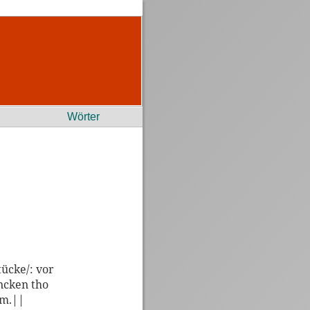
Wörter
ücke/: vor
ncken tho
um.||