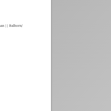
han || Balhorn/