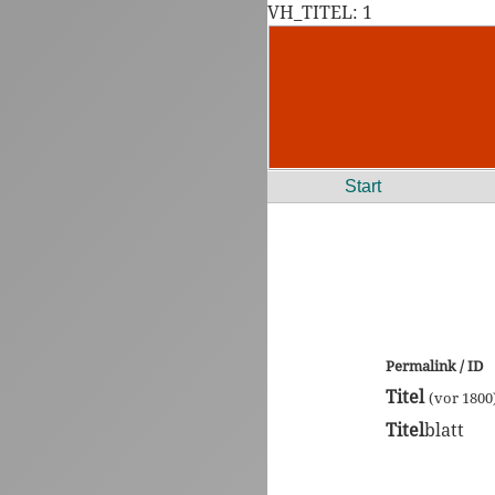
VH_TITEL: 1
Start
Permalink / ID
Titel
(vor 1800
Titel
blatt