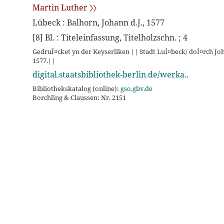
Martin Luther 〉〉
Lübeck : Balhorn, Johann d.J., 1577
[8] Bl. : Titeleinfassung, Titelholzschn. ; 4
GedruÍ¤cket yn der Keyserliken || Stadt LuÍ¤beck/ doÍ¤rch Jo
1577.||
digital.staatsbibliothek-berlin.de/werka..
Bibliothekskatalog (online):
gso.gbv.de
Borchling & Claussen: Nr. 2151