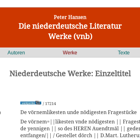
Peter Hansen
Die niederdeutsche Literatur
Werke (vnb)
Autoren
Werke
Texte
Niederdeutsche Werke: Einzeltitel
/ 17214
De vörnemlikesten unde nödigesten Fragestücke
)
De vörnem=||likesten vnde nödigesten || Fragest
de yennigen || so des HEREN Auendtmäl || gede
entfangen/|| / Gestellet dörch || D.Mart. Luther