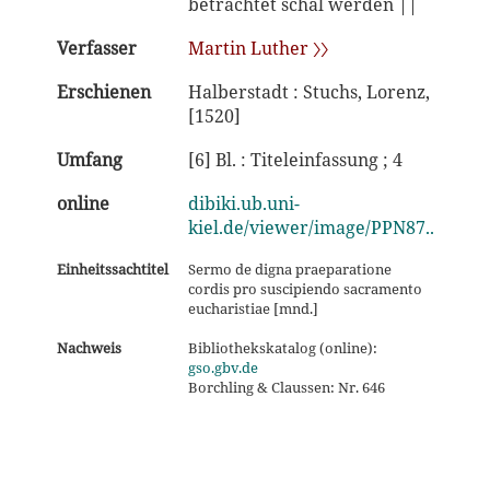
betrachtet schal werden ||
Verfasser
Martin Luther 〉〉
Erschienen
Halberstadt : Stuchs, Lorenz,
[1520]
Umfang
[6] Bl. : Titeleinfassung ; 4
online
dibiki.ub.uni-
kiel.de/viewer/image/PPN87..
Einheitssachtitel
Sermo de digna praeparatione
cordis pro suscipiendo sacramento
eucharistiae [mnd.]
Nachweis
Bibliothekskatalog (online):
gso.gbv.de
Borchling & Claussen: Nr. 646