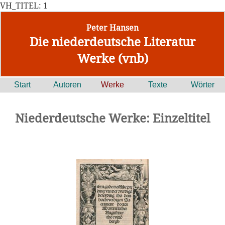
VH_TITEL: 1
Peter Hansen
Die niederdeutsche Literatur
Werke (vnb)
Start
Autoren
Werke
Texte
Wörter
Niederdeutsche Werke: Einzeltitel