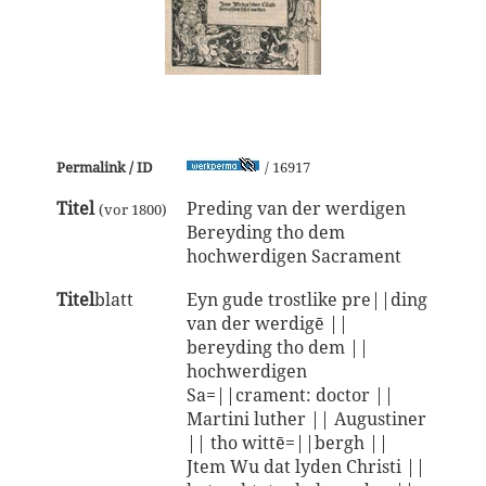
Permalink / ID
/ 16917
Titel
Preding van der werdigen
(vor 1800)
Bereyding tho dem
hochwerdigen Sacrament
Titel
blatt
Eyn gude trostlike pre||ding
van der werdigē ||
bereyding tho dem ||
hochwerdigen
Sa=||crament: doctor ||
Martini luther || Augustiner
|| tho wittē=||bergh ||
Jtem Wu dat lyden Christi ||