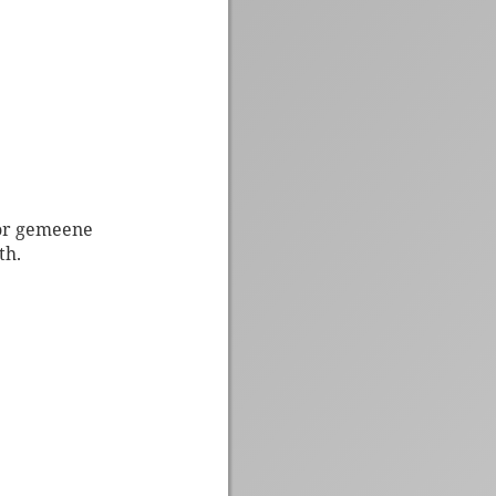
vör gemeene
th.