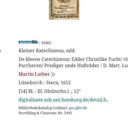
/ 16402
Kleiner Katechismus, ndd.
)
De kleene Catechismus/ Edder Christlike Tucht/ 
Parrheren/ Prediger unde Hußväder / D. Mart. Lu
Martin Luther 〉〉
Lüneborch : Stern, 1652
[54] Bl. : Ill. (Holzschn.). ; 12°
digitalisate.sub.uni-hamburg.de/detail.h..
Bibliothekskatalog (online):
gso.gbv.de
Borchling & Claussen: Nr. 3395