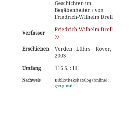
Geschichten un
Begäbenheiten / von
Friedrich-Wilhelm Drell
Friedrich-Wilhelm Drell
Verfasser
〉〉
Erschienen
Verden : Lührs + Röver,
2003
Umfang
116 S. : Ill.
Nachweis
Bibliothekskatalog (online):
gso.gbv.de