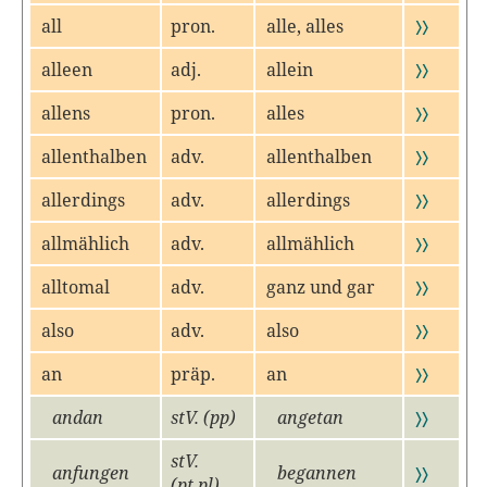
all
pron.
alle, alles
〉〉
alleen
adj.
allein
〉〉
allens
pron.
alles
〉〉
allenthalben
adv.
allenthalben
〉〉
allerdings
adv.
allerdings
〉〉
allmählich
adv.
allmählich
〉〉
alltomal
adv.
ganz und gar
〉〉
also
adv.
also
〉〉
an
präp.
an
〉〉
andan
stV. (pp)
angetan
〉〉
stV.
anfungen
begannen
〉〉
(pt,pl)