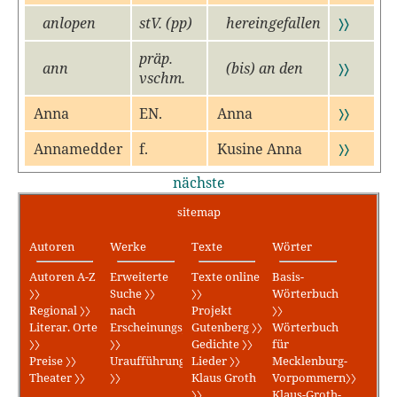
anlopen
stV. (pp)
hereingefallen
〉〉
präp.
ann
(bis) an den
〉〉
vschm.
Anna
EN.
Anna
〉〉
Annamedder
f.
Kusine Anna
〉〉
nächste
sitemap
Autoren
Werke
Texte
Wörter
Autoren A-Z
Erweiterte
Texte online
Basis-
〉〉
Suche 〉〉
〉〉
Wörterbuch
Regional 〉〉
nach
Projekt
〉〉
Literar. Orte
Erscheinungsjahr
Gutenberg 〉〉
Wörterbuch
〉〉
〉〉
Gedichte 〉〉
für
Preise 〉〉
Uraufführungen
Lieder 〉〉
Mecklenburg-
Theater 〉〉
〉〉
Klaus Groth
Vorpommern〉〉
〉〉
Klaus-Groth-