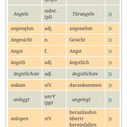
subst.
Angeln
Türangeln
〉〉
(pl)
angenȩhm
adj.
angenehm
〉〉
Angesicht
n.
Gesicht
〉〉
Angst
f.
Angst
〉〉
ängstli
adj.
ängstlich
〉〉
ängstlichste
adj.
ängstlichste
〉〉
ankam
stV.
darankommen
〉〉
unrV
anleggt
angelegt
〉〉
(pp)
heranlaufen
anlopen
stV.
übertr
〉〉
hereinfallen