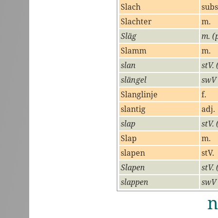
Slach
subs
Slachter
m.
Släg
m. (
Slamm
m.
slan
stV. 
slängel
swV 
Slanglinje
f.
slantig
adj.
slap
stV.
Slap
m.
slapen
stV.
Slapen
stV. 
slappen
swV 
n