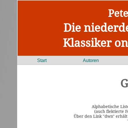
Pet
Die niederd
Klassiker on
Start
Autoren
G
Alphabetische List
(auch flektierte
Über den Link "dwn" erhält