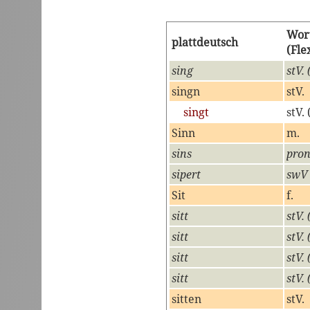
Wor
plattdeutsch
(Fle
sing
stV. 
singn
stV.
singt
stV. 
Sinn
m.
sins
pron
sipert
swV 
Sit
f.
sitt
stV. 
sitt
stV. 
sitt
stV. 
sitt
stV. 
sitten
stV.