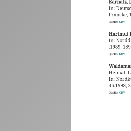
Karnatz,
In: Deutsc
Francke, 1
Quelle:
GBV
Hartmut 
In: Nordd
.1989, 1892
Quelle:
GBV
Waldemar
Heimat. L
In: Nordku
46.1998, 2(
Quelle:
GBV