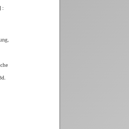
 :
ung,
sche
Bd.