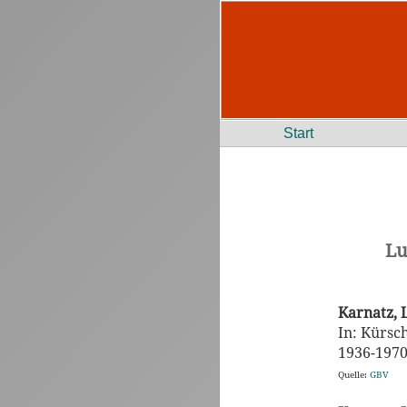
Start
Lu
Karnatz,
In: Kürsc
1936-1970.
Quelle:
GBV