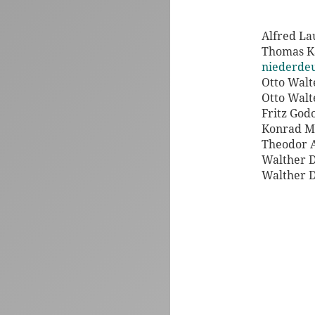
Alfred L
Thomas 
niederdeu
Otto Wal
Otto Wal
Fritz Go
Konrad M
Theodor 
Walther 
Walther 