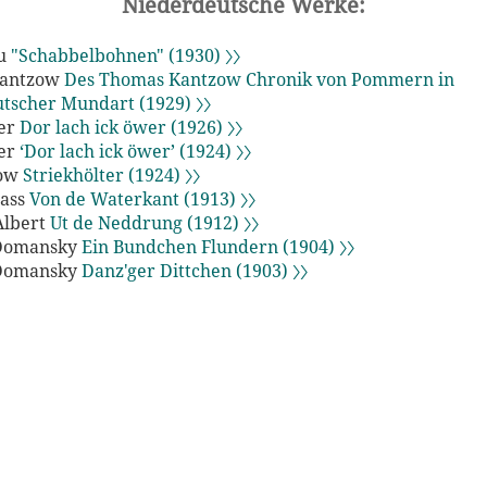
Niederdeutsche Werke:
au
"Schabbelbohnen" (1930) 〉〉
Kantzow
Des Thomas Kantzow Chronik von Pommern in
tscher Mundart (1929) 〉〉
ter
Dor lach ick öwer (1926) 〉〉
ter
‘Dor lach ick öwer’ (1924) 〉〉
dow
Striekhölter (1924) 〉〉
ass
Von de Waterkant (1913) 〉〉
Albert
Ut de Neddrung (1912) 〉〉
Domansky
Ein Bundchen Flundern (1904) 〉〉
Domansky
Danz'ger Dittchen (1903) 〉〉