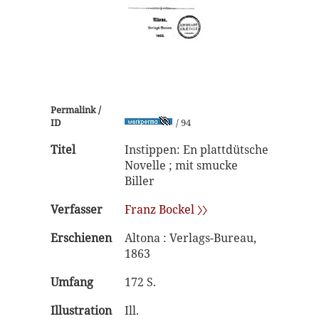
Permalink /
ID
/ 94
Titel
Instippen: En plattdütsche
Novelle ; mit smucke
Biller
Verfasser
Franz Bockel 〉〉
Erschienen
Altona : Verlags-Bureau,
1863
Umfang
172 S.
Illustration
Ill.