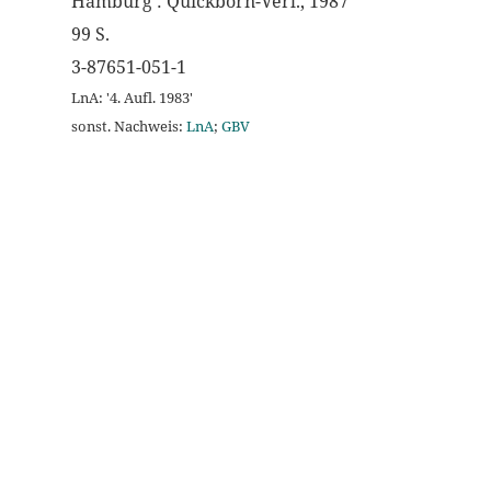
Hamburg : Quickborn-Verl., 1987
99 S.
3-87651-051-1
LnA: '4. Aufl. 1983'
sonst. Nachweis:
LnA
;
GBV