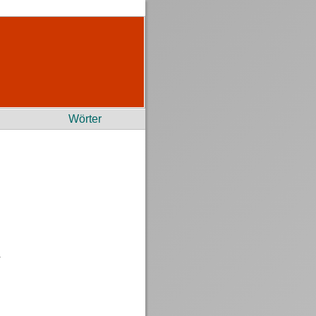
Wörter
l