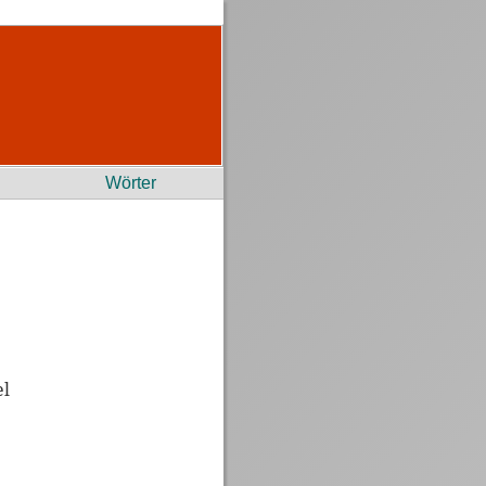
Wörter
el