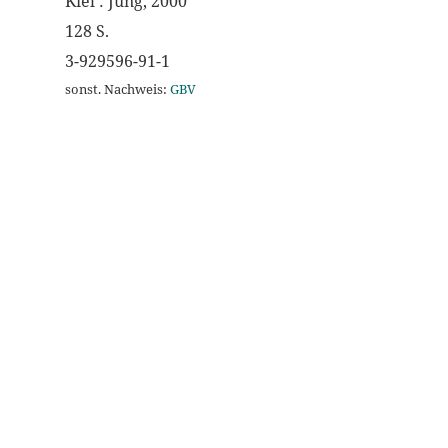
Kiel : Jung, 2000
128 S.
3-929596-91-1
sonst. Nachweis:
GBV