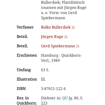
Bullerdiek; Plattdüütsch
tosamen mit Jürgen Ruge
u. e. Vorw. von Gerd
Spiekermann
Verfasser
Bolko Bullerdiek 〉〉
Beteil.
Jürgen Ruge 〉〉
Beteil.
Gerd Spiekermann 〉〉
Erschienen
Hamburg : Quickborn-
Verl., 1989
Umfang
63 S.
Illustration
Ill.
ISBN:
3-87651-122-4
Rez. in
Diebner in:
QU
Jg. 80, S.
Quickborn:
223