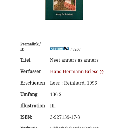
Permalink /
ID
/ 7207
Titel
Neet anners as anners
Verfasser
Hans-Hermann Briese 〉〉
Erschienen
Leer : Reinhard, 1995
Umfang
136 S.
Illustration
Ill.
ISBN:
3-927139-17-3