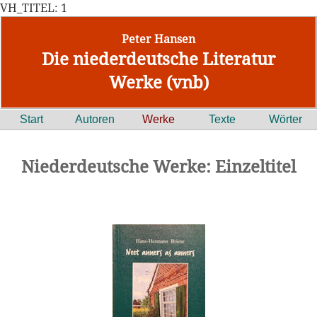
VH_TITEL: 1
Peter Hansen
Die niederdeutsche Literatur
Werke (vnb)
Start
Autoren
Werke
Texte
Wörter
Niederdeutsche Werke: Einzeltitel