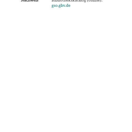
Nachweis
Bibliothekskatalog (online):
gso.gbv.de