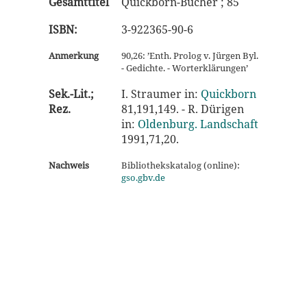
Gesamttitel
Quickborn-Bücher ; 85
ISBN:
3-922365-90-6
Anmerkung
90,26: ’Enth. Prolog v. Jürgen Byl.
- Gedichte. - Worterklärungen’
Sek.-Lit.;
I. Straumer in:
Quickborn
Rez.
81,191,149. - R. Dürigen
in:
Oldenburg. Landschaft
1991,71,20.
Nachweis
Bibliothekskatalog (online):
gso.gbv.de