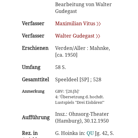
Bearbeitung von Walter
Gudegast
Verfasser
Maximilian Vitus 〉〉
Verfasser
Walter Gudegast 〉〉
Erschienen
Verden/Aller : Mahnke,
[ca. 1950]
Umfang
58 S.
Gesamttitel
Speeldeel [SP] ; 528
Anmerkung
GBV: '[20.Jh]'
4: 'Übersetzung d. hochdt.
Lustspiels "Drei Eisbären"'
Insz.: Ohnsorg-Theater
Aufführung
(Hamburg), 30.12.1950
Rez. in
G. Hoinka in:
QU
Jg. 42, S.