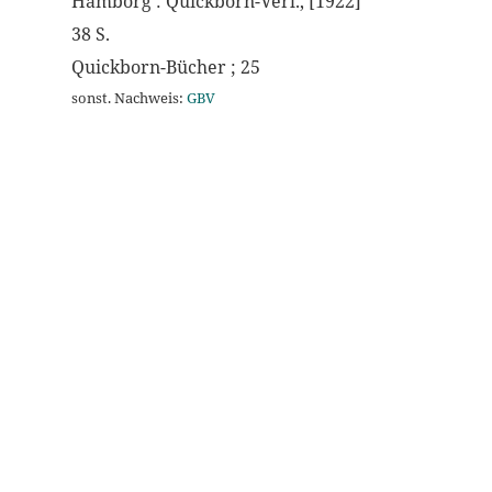
Hamborg : Quickborn-Verl., [1922]
38 S.
Quickborn-Bücher ; 25
sonst. Nachweis:
GBV