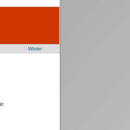
Wörter
kt