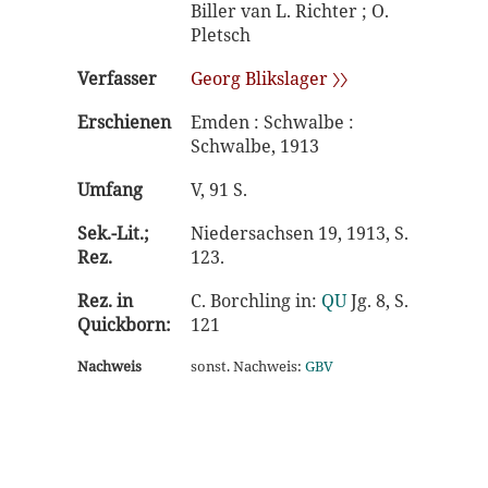
Biller van L. Richter ; O.
Pletsch
Verfasser
Georg Blikslager 〉〉
Erschienen
Emden : Schwalbe :
Schwalbe, 1913
Umfang
V, 91 S.
Sek.-Lit.;
Niedersachsen 19, 1913, S.
Rez.
123.
Rez. in
C. Borchling in:
QU
Jg. 8, S.
Quickborn:
121
Nachweis
sonst. Nachweis:
GBV