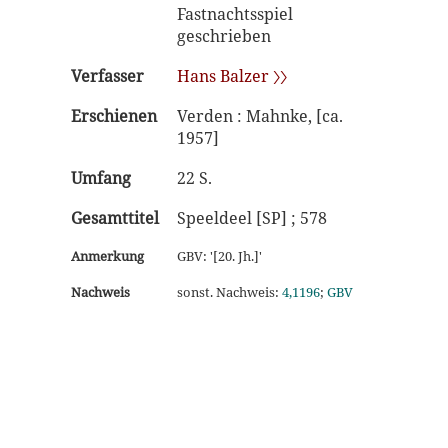
Fastnachtsspiel
geschrieben
Verfasser
Hans Balzer 〉〉
Erschienen
Verden : Mahnke, [ca.
1957]
Umfang
22 S.
Gesamttitel
Speeldeel [SP] ; 578
Anmerkung
GBV: '[20. Jh.]'
Nachweis
sonst. Nachweis:
4,1196
;
GBV