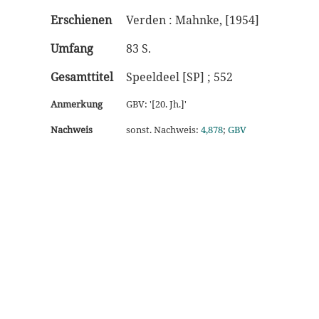
Erschienen
Verden : Mahnke, [1954]
Umfang
83 S.
Gesamttitel
Speeldeel [SP] ; 552
Anmerkung
GBV: '[20. Jh.]'
Nachweis
sonst. Nachweis:
4,878
;
GBV