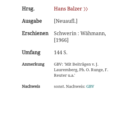
Hrsg.
Hans Balzer 〉〉
Ausgabe
[Neuaufl.]
Erschienen
Schwerin : Wähmann,
[1966]
Umfang
144 S.
Anmerkung
GBV: 'Mit Beiträgen v. J.
Lauremberg, Ph. O. Runge, F.
Reuter u.a.'
Nachweis
sonst. Nachweis:
GBV