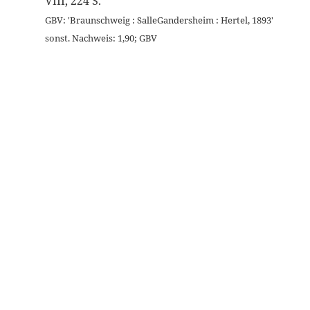
VIII, 224 S.
GBV: 'Braunschweig : SalleGandersheim : Hertel, 1893'
sonst. Nachweis: 1,90; GBV