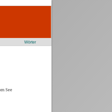
Wörter
vom See