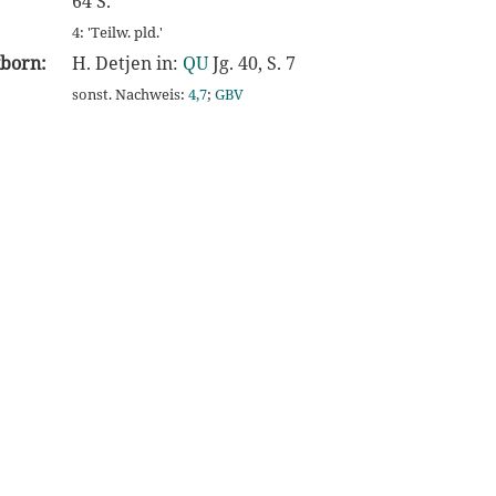
64 S.
4: 'Teilw. pld.'
kborn:
H. Detjen in:
QU
Jg. 40, S. 7
sonst. Nachweis:
4,7
;
GBV