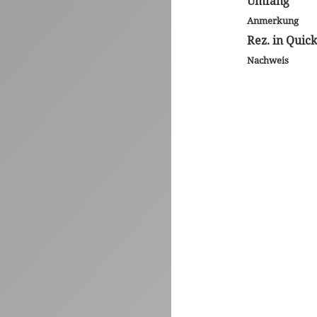
Umfang
Anmerkung
Rez. in Quic
Nachweis