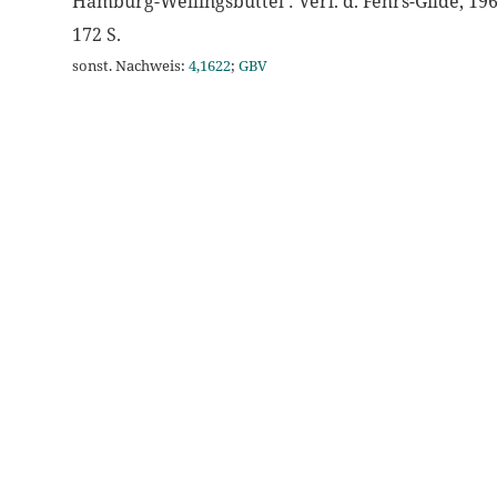
Hamburg-Wellingsbüttel : Verl. d. Fehrs-Gilde, 19
172 S.
sonst. Nachweis:
4,1622
;
GBV