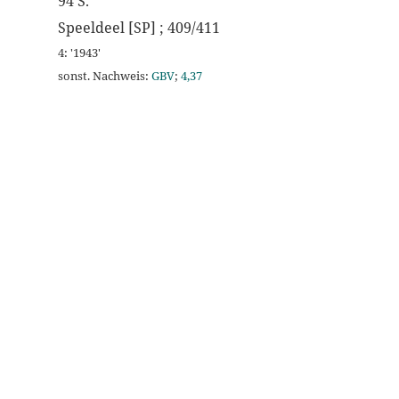
94 S.
Speeldeel [SP] ; 409/411
4: '1943'
sonst. Nachweis:
GBV
;
4,37