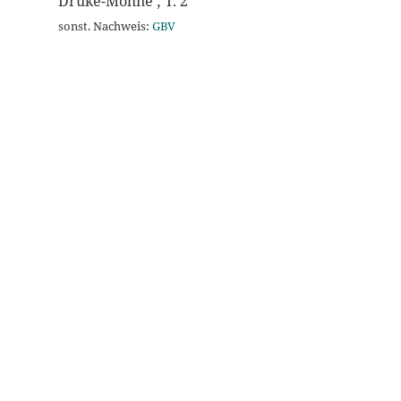
Drüke-Möhne ; T. 2
sonst. Nachweis:
GBV