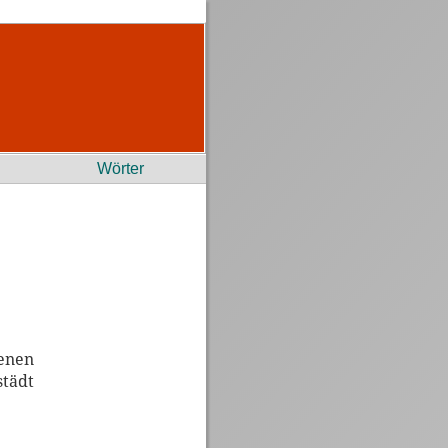
Wörter
senen
städt