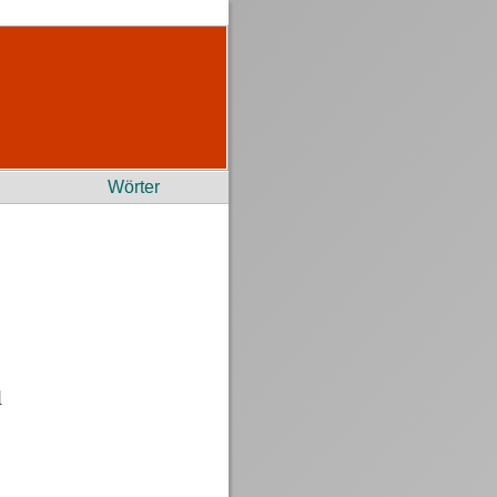
Wörter
l