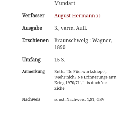
Mundart
Verfasser
August Hermann 〉〉
Ausgabe
3., verm. Aufl.
Erschienen
Braunschweig : Wagner,
1890
Umfang
15 S.
Anmerkung
Enth.: 'De Füerwarkskiepe',
'Mehr nich? Ne Erinnerunge an'n
Krieg 1970/71', ''t is doch 'ne
Zicke'
Nachweis
sonst. Nachweis: 1,81; GBV