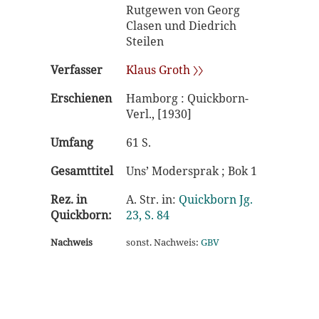
Rutgewen von Georg
Clasen und Diedrich
Steilen
Verfasser
Klaus Groth 〉〉
Erschienen
Hamborg : Quickborn-
Verl., [1930]
Umfang
61 S.
Gesamttitel
Uns’ Modersprak ; Bok 1
Rez. in
A. Str. in:
Quickborn Jg.
Quickborn:
23, S. 84
Nachweis
sonst. Nachweis:
GBV