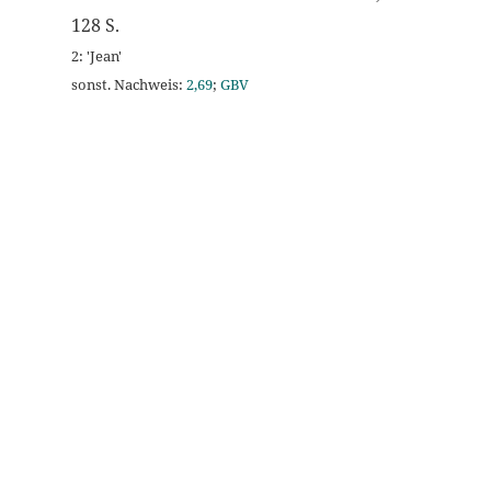
128 S.
2: 'Jean'
sonst. Nachweis:
2,69
;
GBV